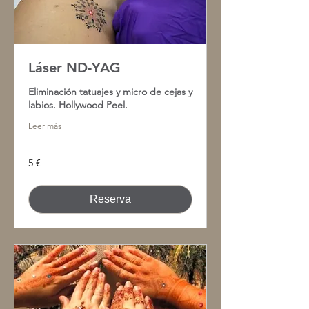
Láser ND-YAG
Eliminación tatuajes y micro de cejas y
labios. Hollywood Peel.
Leer más
5
5 €
euros
Reserva