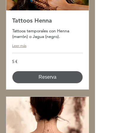
Tattoos Henna
Tattoos temporales con Henna
(marrón) o Jagua (negro).
Leer más
5
5 €
euros
Reserva