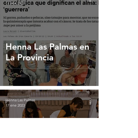
17 ene 2023
Henna Las Palmas en
La Provincia
Henna Las Palmas
17 ene 2023