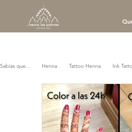
Qué
Sabías que...
Henna
Tattoo Henna
Ink Tatt
En los medios